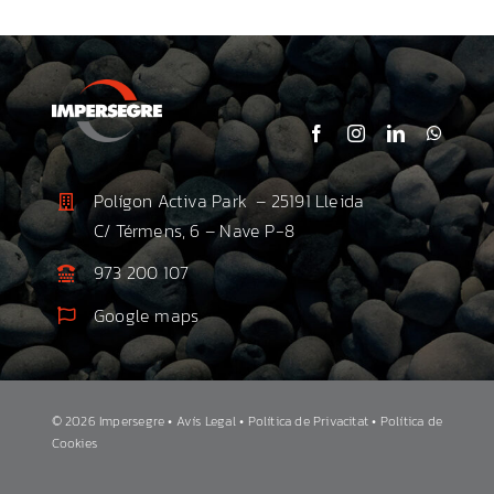
Polígon Activa Park – 25191 Lleida
C/ Térmens, 6 – Nave P-8
973 200 107
Google maps
©
2026 Impersegre •
Avís Legal •
Política de Privacitat •
Política de
Cookies