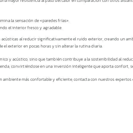
a mayor resistencia al paso del calor en comparación con otros aislante
elimina la sensación de «paredes frías».
do el interior fresco y agradable.
cústicas al reducir significativamente el ruido exterior, creando un amb
 el exterior en pocas horas y sin alterar la rutina diaria.
ico y acústico, sino que también contribuye a la sostenibilidad al reduc
vienda, convirtiéndose en una inversión inteligente que aporta confort,
 un ambiente más confortable y eficiente, contacta con nuestros experto