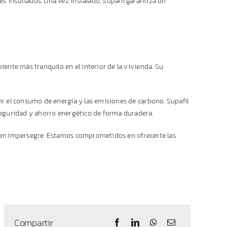
s insuflados. Una vez instalado, Supafil garantiza un
iente más tranquilo en el interior de la vivienda. Su
ir el consumo de energía y las emisiones de carbono. Supafil
 seguridad y ahorro energético de forma duradera.
s en Impersegre. Estamos comprometidos en ofrecerte las
Compartir