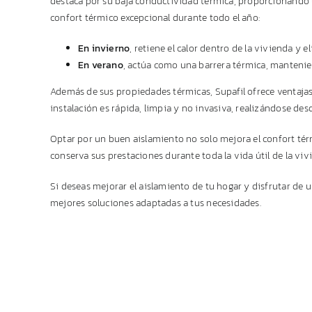
destaca por su baja conductividad térmica, proporcionando un
confort térmico excepcional durante todo el año:
En invierno
, retiene el calor dentro de la vivienda y 
En verano
, actúa como una barrera térmica, mantenien
Además de sus propiedades térmicas, Supafil ofrece ventajas a
instalación es rápida, limpia y no invasiva, realizándose desde
Optar por un buen aislamiento no solo mejora el confort térm
conserva sus prestaciones durante toda la vida útil de la vi
Si deseas mejorar el aislamiento de tu hogar y disfrutar de
mejores soluciones adaptadas a tus necesidades.