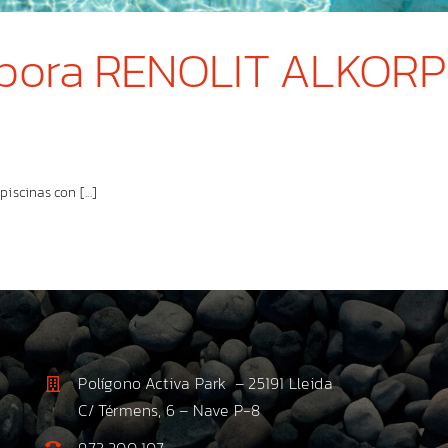
pora RENOLIT ALKORPL
scinas con [...]
Polígono Activa Park – 25191 Lleida
C/ Térmens, 6 – Nave P-8