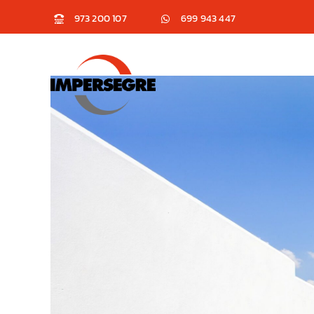
Saltar
‭973 200 107‬
699 943 447
al
contenido