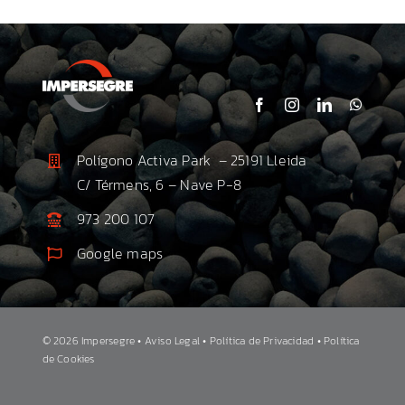
Polígono Activa Park – 25191 Lleida
C/ Térmens, 6 – Nave P-8
973 200 107
Google maps
©
2026 Impersegre •
Aviso Legal •
Política de Privacidad •
Política
de Cookies