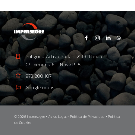
Polígono Activa Park – 25191 Lleida
C/ Térmens, 6 – Nave P-8
973 200 107
Google maps
©
2026 Impersegre •
Aviso Legal •
Política de Privacidad •
Política
de Cookies