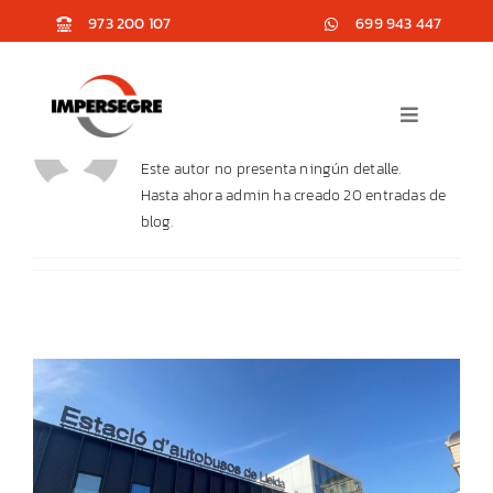
Saltar
‭973 200 107‬
699 943 447
al
contenido
Acerca de
admin
Toggle
Navigation
Este autor no presenta ningún detalle.
Empresa
Hasta ahora admin ha creado 20 entradas de
blog.
El Equipo
Servicios
Distribución
Proyectos
Noticias
Contacto